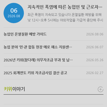
지속적인 폭염에 따른 농업인 및 근로자 안전관리 강화
06
최근 폭염이 지속되고 있습니다.온열질환 예방을 위해
2026.08
낮 12시~오후 5시에는 야외작업을 가급적 중단해 주시
고, ;폭염시 외국인 근로자에게 야외 및 시설하우스 작
업을 강요하는 것은 불법입니다.작업시에는 시원한 물
농업인 온열질환 예방 가이드
2026.08.06
을 충분히 제공하고 매시간 10분 이상 휴식을 반드시
보장해 주시기 바랍니다.온열질환 등 중대사고가 발생
농업 분야 ‘민·관 합동 현장 애로 해소 지원센터’ 구축 안내
2026.06.07
할 경우 농업인도 중대재해처벌법 등 관련 법령에 따른
책임을 질 수 있습니다.작업자 모두의 생명과 안전을 위
해 폭염 안전수칙을 반드시 준수해 주시기 바랍니다.감
2026년 키위(참다래) 의무자조금 부과 및 납부 안내
2026.05.26
사합니다.한국키위연합회 드림
2025 회계연도 키위 자조금사업 결산 공고
2026.02.27
키위
이야기